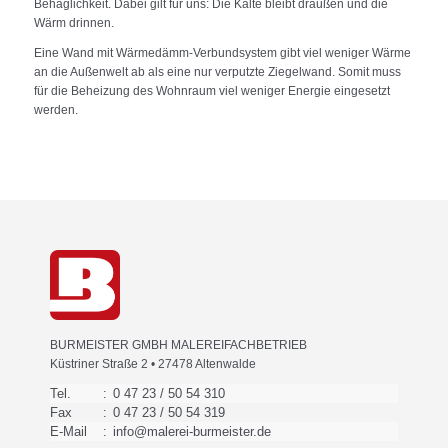
Behaglichkeit. Dabei gilt für uns: Die Kälte bleibt draußen und die
Wärm drinnen.
Eine Wand mit Wärmedämm-Verbundsystem gibt viel weniger Wärme
an die Außenwelt ab als eine nur verputzte Ziegelwand. Somit muss
für die Beheizung des Wohnraum viel weniger Energie eingesetzt
werden.
BURMEISTER GMBH MALEREIFACHBETRIEB
Küstriner Straße 2 • 27478 Altenwalde
Tel.
:
0 47 23 / 50 54 310
Fax
:
0 47 23 / 50 54 319
E-Mail
:
info@malerei-burmeister.de