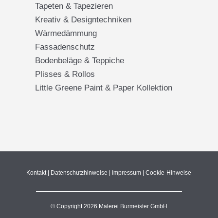
Tapeten & Tapezieren
Kreativ & Designtechniken
Wärmedämmung
Fassadenschutz
Bodenbeläge & Teppiche
Plisses & Rollos
Little Greene Paint & Paper Kollektion
Kontakt
|
Datenschutzhinweise
|
Impressum
|
Cookie-Hinweise
© Copyright 2026 Malerei Burmeister GmbH