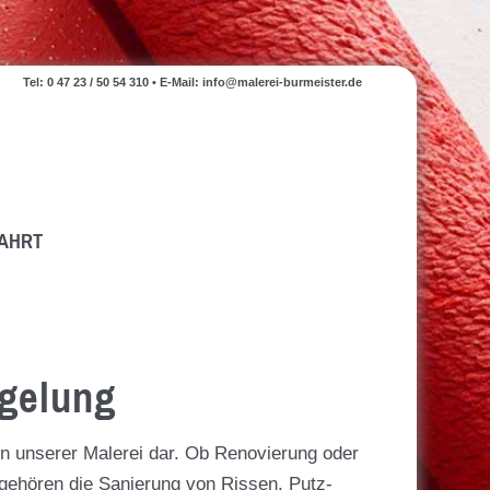
Tel:
0 47 23 / 50 54 310
• E-Mail:
info@malerei-burmeister.de
FAHRT
gelung
en unserer Malerei dar. Ob Renovierung oder
 gehören die Sanierung von Rissen, Putz-