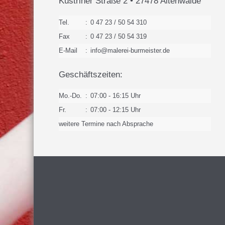
Küstriner Straße 2 • 27478 Altenwalde
Tel.
:
0 47 23 / 50 54 310
Fax
:
0 47 23 / 50 54 319
E-Mail
:
info@malerei-burmeister.de
Geschäftszeiten:
Mo.-Do.
:
07:00 - 16:15 Uhr
Fr.
:
07:00 - 12:15 Uhr
weitere Termine nach Absprache